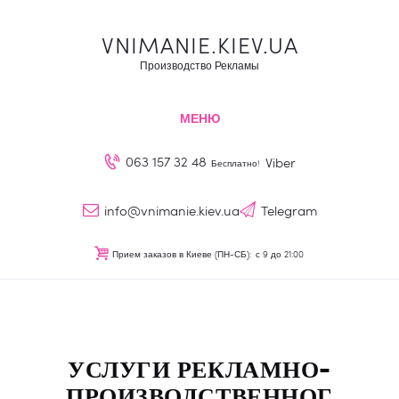
Наружная реклама
VNIMANIE.KIEV.UA
О нас
VNIMANIE.KIEV.UA
Производство Рекламы
Наши услуги
Производство Рекламы
Блог
МЕНЮ
Контакты
063 157 32 48
Viber
Бесплатно!
UA
info@vnimanie.kiev.ua
Telegram
Прием заказов в Киеве (ПН-СБ):
с 9 до 21:00
УСЛУГИ РЕКЛАМНО-
ПРОИЗВОДСТВЕННОГ