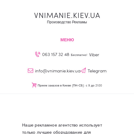
Наружная реклама
VNIMANIE.KIEV.UA
О нас
VNIMANIE.KIEV.UA
Производство Рекламы
Наши услуги
Производство Рекламы
Блог
МЕНЮ
Контакты
063 157 32 48
Viber
Бесплатно!
UA
info@vnimanie.kiev.ua
Telegram
Прием заказов в Киеве (ПН-СБ):
с 9 до 21:00
Наше рекламное агентство использует
только лучшее оборудование для