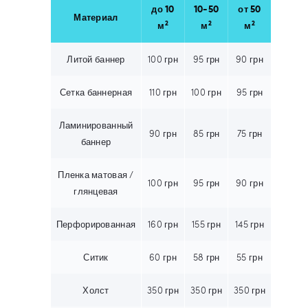
до 10
10-50
от 50
Материал
2
2
2
м
м
м
Литой баннер
100
грн
95
грн
90
грн
Сетка баннерная
110
грн
100
грн
95
грн
Ламинированный
90
грн
85
грн
75
грн
баннер
Пленка матовая /
100
грн
95
грн
90
грн
глянцевая
Перфорированная
160
грн
155
грн
145
грн
Ситик
60
грн
58
грн
55
грн
Холст
350
грн
350
грн
350
грн