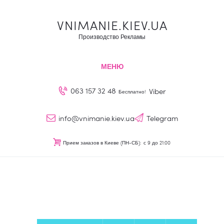
Наружная реклама
VNIMANIE.KIEV.UA
О нас
VNIMANIE.KIEV.UA
Производство Рекламы
Наши услуги
Производство Рекламы
Блог
МЕНЮ
Контакты
063 157 32 48
Viber
Бесплатно!
UA
info@vnimanie.kiev.ua
Telegram
Прием заказов в Киеве (ПН-СБ):
с 9 до 21:00