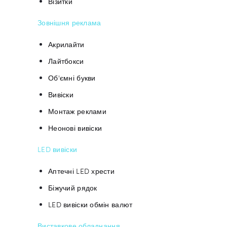
Візитки
Зовнішня реклама
Акрилайти
Лайтбокси
Об'ємні букви
Вивіски
Монтаж реклами
Неонові вивіски
LED вивіски
Аптечні LED хрести
Біжучий рядок
LED вивіски обмін валют
Виставкове обладнання