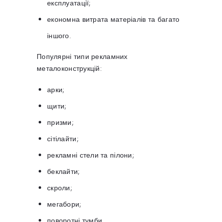
експлуатації;
економна витрата матеріалів та багато
іншого.
Популярні типи рекламних
металоконструкцій:
арки;
щити;
призми;
сітілайти;
рекламні стели та пілони;
беклайти;
скроли;
мегабори;
поворотні тумби.