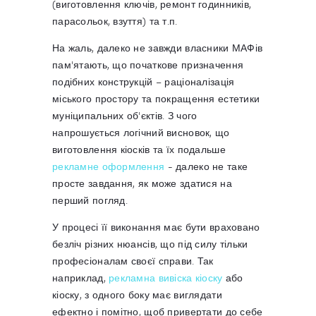
(виготовлення ключів, ремонт годинників,
парасольок, взуття) та т.п.
На жаль, далеко не завжди власники МАФів
пам'ятають, що початкове призначення
подібних конструкцій – раціоналізація
міського простору та покращення естетики
муніципальних об'єктів. З чого
напрошується логічний висновок, що
виготовлення кіосків та їх подальше
рекламне оформлення
- далеко не таке
просте завдання, як може здатися на
перший погляд.
У процесі її виконання має бути враховано
безліч різних нюансів, що під силу тільки
професіоналам своєї справи. Так
наприклад,
рекламна вивіска кіоску
або
кіоску, з одного боку має виглядати
ефектно і помітно, щоб привертати до себе