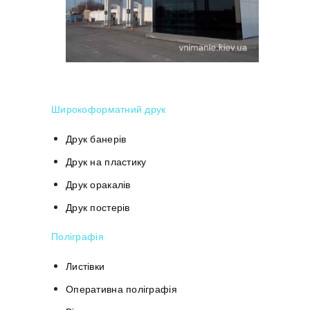
Широкоформатний друк
Друк банерів
Друк на пластику
Друк оракалів
Друк постерів
Поліграфія
Листівки
Оперативна поліграфія