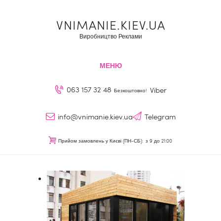
Зовнішня реклама
VNIMANIE.KIEV.UA
Про нас
VNIMANIE.KIEV.UA
Виробництво Реклами
Наші послуги
Виробництво Реклами
Блог
МЕНЮ
Контакти
063 157 32 48
Viber
Безкоштовно!
RU
info@vnimanie.kiev.ua
Telegram
Прийом замовлень у Києві (ПН-СБ):
з 9 до 21:00