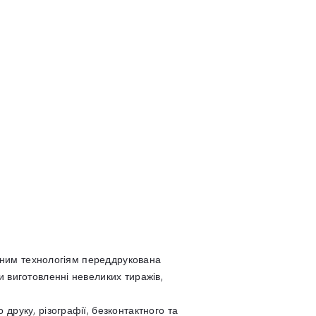
ерним технологіям переддрукована
 виготовленні невеликих тиражів,
друку, різографії, безконтактного та