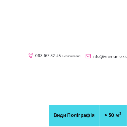
063 157 32 48
info@vnimanie.ki
Безкоштовно!
2
Види Поліграфія
> 50 м