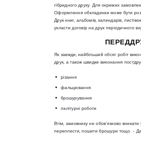
гібридного друку. Для окремих замовлен
Оформлення обкладинки може бути розр
Друк книг, альбомів, календарів, листіво
укласти договір на друк періодичного ви
ПЕРЕДДРУ
Як завжди, найбільший обсяг робіт вико
друк, а також швидке виконання постдру
різання
фальцювання
брошурування
палітурні роботи
Втім, замовнику не обов'язково вникати
переплести, пошити брошури тощо. - Д