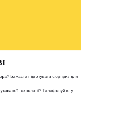
ВІ
чора? Бажаєте підготувати сюрприз для
рукованої технології? Телефонуйте у