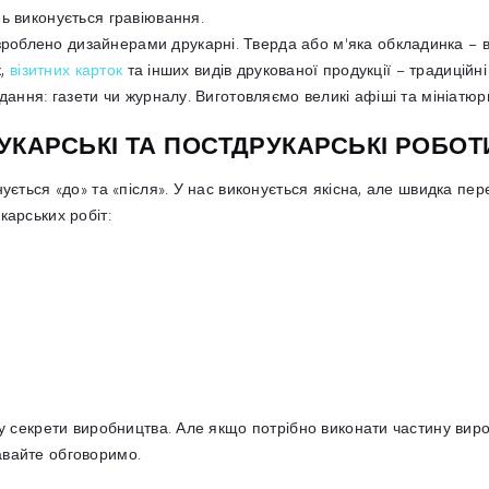
ь виконується гравіювання.
облено дизайнерами друкарні. Тверда або м'яка обкладинка – в
к,
візитних карток
та інших видів друкованої продукції – традиційні
дання: газети чи журналу. Виготовляємо великі афіші та мініатюр
КАРСЬКІ ТА ПОСТДРУКАРСЬКІ РОБОТ
нується «до» та «після». У нас виконується якісна, але швидка пе
карських робіт:
 у секрети виробництва. Але якщо потрібно виконати частину вир
авайте обговоримо.