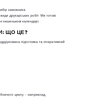
ибір замовника.
 види друкарських робіт. Ми готові
ні кишенькові календарі.
И: ЩО ЦЕ?
реддрукована підготовка та оперативний
обничого циклу – наприклад,