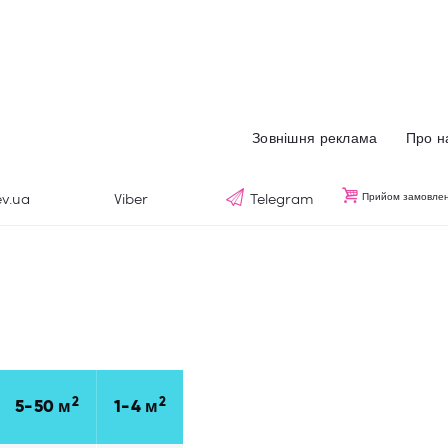
Зовнішня реклама
Про нас
VNIMANIE.KIEV.UA
Виробництво Реклами
Наші послуги
Зовнішня реклама
Про н
Блог
ev.ua
Viber
Telegram
Прийом замовлень
Контакти
RU
2
2
5-50 м
1-4 м