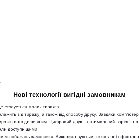
.
Нові технології вигідні замовникам
 стосується малих тиражів.
залежить від тиражу, а також від способу друку. Завдяки комп'ют
тиражів став дешевшим. Цифровий друк - оптимальний варіант при
тали доступнішими.
ням побажань замовника. Використовуються технології офсетного 