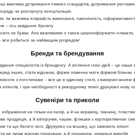
нш важлива дотримання певних стандартів, дотримання регламен
ораду чи розгорнуту консультацію.
: їм важлива яскравість виконання, лаконічність, інформативніс
не – ось завдання буклету.
 багато не буває. Але важливими є також широкоформатні плакати, 
 – все робиться за найвищим розрядом!
Бренди та брендування
ання спеціалістів із брендингу. А втілення їхніх ідей – це наше за
ред інших, стати відомою, фірма повинна мати фірмові бланки, к
локноти з логотипами – все це в єдиному стилі, з використанням 
 клієнтів, і при необхідності в рекордному темпі друкуємо нову п
Сувеніри та приколи
ображення не тільки на папір, а й на кераміку, тканину, пластма
рова продукція, а й авторучки, чашки, флешки з корпоративною си
ки та ще багато чого. Друкуємо на всьому, що замовить клієнт.
и не лише масову продукцію, а й поодинокі, унікальні вироби.