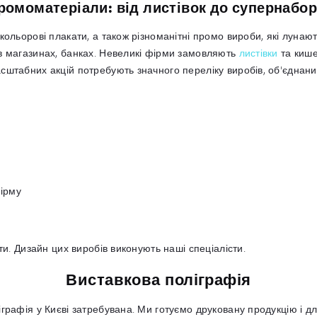
ромоматеріали: від листівок до супернабор
кольорові плакати, а також різноманітні промо вироби, які лунаю
в магазинах, банках. Невеликі фірми замовляють
листівки
та кише
сштабних акцій потребують значного переліку виробів, об'єднан
фірму
ти. Дизайн цих виробів виконують наші спеціалісти.
Виставкова поліграфія
рафія у Києві затребувана. Ми готуємо друковану продукцію і для 