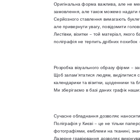
Оригінальна форма важлива, але не ме
замовлення, але також можемо надати п
Серйозного ставлення вимагають буклети
але привернути увагу, повідомити голов
Листівки, візитки – той матеріал, якого
поліграфія не терпить дрібних похибок
Розробка візуального образу фірми – завд
Щоб запам'ятатися людям, виділитися се
календарики та візитки, щоденники та б
Ми зберігаємо в базі даних графік наших
Сучасне обладнання дозволяє наносити з
Поліграфія у Києві – це не тільки папе
фотографіями, емблеми на тканині, знач
Лазерне гравіювання дозволяє виконуват