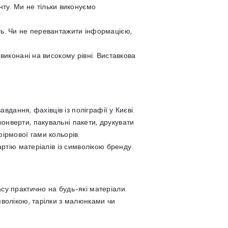
ту. Ми не тільки виконуємо
ть. Чи не перевантажити інформацією,
виконані на високому рівні. Виставкова
вдання, фахівців із поліграфії у Києві.
онверти, пакувальні пакети, друкувати
фірмової гами кольорів.
артію матеріалів із символікою бренду.
су практично на будь-які матеріали.
мволікою, тарілки з малюнками чи